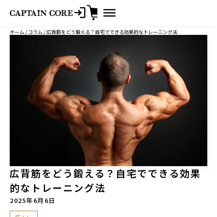
コ
ホーム
/
コラム
/ 広背筋をどう鍛える？自宅でできる効果的なトレーニング法
ン
テ
ン
ツ
へ
ス
キ
ッ
プ
広背筋をどう鍛える？自宅でできる効果
的なトレーニング法
2025年6月6日