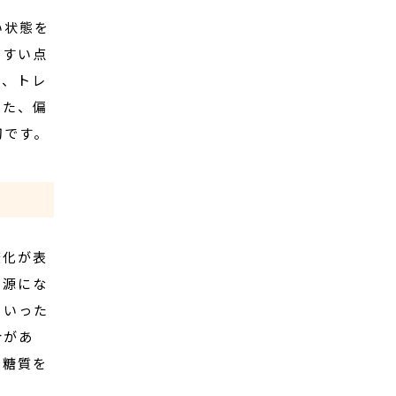
い状態を
やすい点
く、トレ
また、偏
切です。
変化が表
ー源にな
といった
合があ
の糖質を