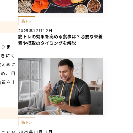
。
筋トレ
2025年12月12日
筋トレの効果を高める食事は？必要な栄養
素や摂取のタイミングを解説
わりま
つきにく
控えめに
ため、目
糖質を上
筋トレ
2025年12月11日
ることが