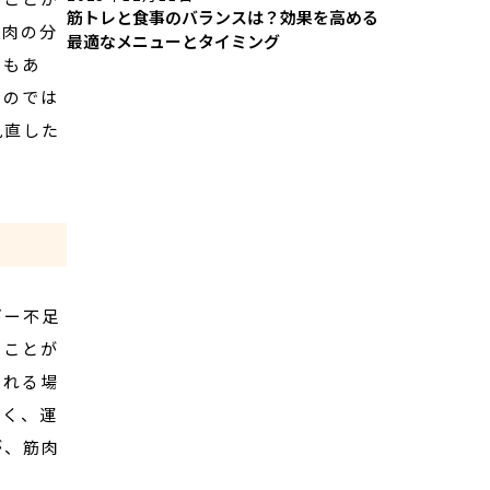
筋トレと食事のバランスは？効果を高める
筋肉の分
最適なメニューとタイミング
ともあ
るのでは
見直した
ギー不足
いことが
られる場
なく、運
が、筋肉