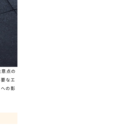
注意点の
必要なエ
レへの影