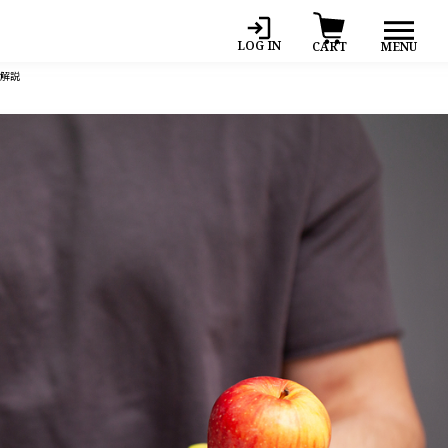
LOG IN
MENU
CART
を解説