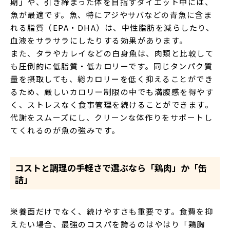
期」や、引き締まった体を目指すダイエット中には、
魚が最適です。魚、特にアジやサバなどの青魚に含ま
れる脂質（EPA・DHA）は、中性脂肪を減らしたり、
血液をサラサラにしたりする効果があります。
また、タラやカレイなどの白身魚は、肉類と比較して
も圧倒的に低脂質・低カロリーです。同じタンパク質
量を摂取しても、総カロリーを低く抑えることができ
るため、厳しいカロリー制限の中でも満腹感を得やす
く、ストレスなく食事管理を続けることができます。
代謝をスムーズにし、クリーンな体作りをサポートし
てくれるのが魚の強みです。
コストと調理の手軽さで選ぶなら「鶏肉」か「缶
詰」
栄養面だけでなく、続けやすさも重要です。食費を抑
えたい場合、最強のコスパを誇るのはやはり「鶏胸