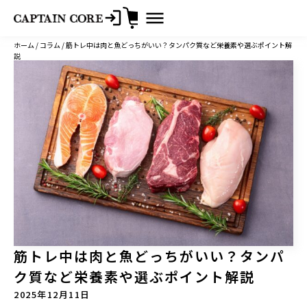
コ
ホーム
/
コラム
/ 筋トレ中は肉と魚どっちがいい？タンパク質など栄養素や選ぶポイント解
ン
説
テ
ン
ツ
へ
ス
キ
ッ
プ
筋トレ中は肉と魚どっちがいい？タンパ
ク質など栄養素や選ぶポイント解説
2025年12月11日