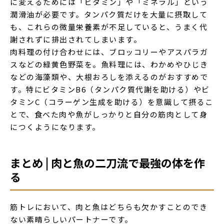
に変えるためには「ビタミン」や「ミネラル」という
潤滑油が必要です。タンパク質だけを大量に摂取して
も、これらの微量栄養素が不足していると、うまく代
謝されずに排出されてしまいます。
肉料理の付け合わせには、ブロッコリーやアスパラガ
スなどの緑黄色野菜を。魚料理には、わかめやひじき
などの海藻類や、大根おろしを添えるのがおすすめで
す。特にビタミンB6（タンパク質代謝を助ける）やビ
タミンC（コラーゲン生成を助ける）を意識して摂るこ
とで、食べた肉や魚がしっかりと自分の筋肉として身
につくようになります。
まとめ | 肉と魚の二刀流で最強の体を作
る
筋トレにおいて、肉と魚はどちらも欠かすことのでき
ない素晴らしいパートナーです。