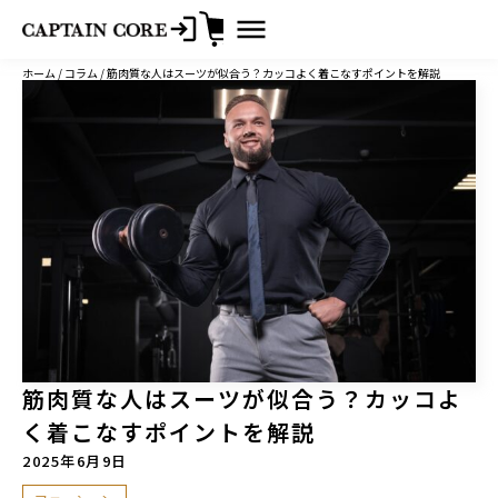
コ
ホーム
/
コラム
/ 筋肉質な人はスーツが似合う？カッコよく着こなすポイントを解説
ン
テ
ン
ツ
へ
ス
キ
ッ
プ
筋肉質な人はスーツが似合う？カッコよ
く着こなすポイントを解説
2025年6月9日