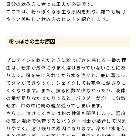
自分の飲み方に合った工夫が必要です。
ここでは、粉っぽくなる主な原因を知り、誰でも続け
やすい美味しい飲み方のヒントを紹介します。
粉っぽさの主な原因
プロテインを飲んだときに粉っぽさを感じる一番の理
由は、粉末が液体にうまく溶けきっていないことにあ
ります。粉を先に入れてから水を注ぐと、底に溜まっ
てダマができやすく、シェイクしても完全に混ざりに
くくなります。また、振る回数が少なかったり、液体
の量が足りなかったりすると、パウダーが均一に分散
せず、口の中に粉の粒が残ってしまいます。
さらに、溶けにくさには粉の性質も関係します。湿度
の高い場所で保管するとパウダー同士が結合して固ま
りやすく、溶け残りの原因になります。冷たい水を使
うと溶解スピードが落ちるため、常温〜やや冷たい程