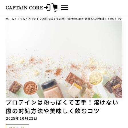
コ
ホーム
/
コラム
/ プロテインは粉っぽくて苦手！溶けない際の対処方法や美味しく飲むコツ
ン
テ
ン
ツ
へ
ス
キ
ッ
プ
プロテインは粉っぽくて苦手！溶けない
際の対処方法や美味しく飲むコツ
2025年10月22日