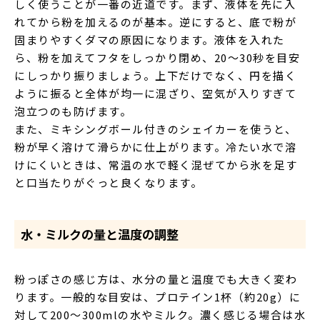
しく使うことが一番の近道です。まず、液体を先に入
れてから粉を加えるのが基本。逆にすると、底で粉が
固まりやすくダマの原因になります。液体を入れた
ら、粉を加えてフタをしっかり閉め、20〜30秒を目安
にしっかり振りましょう。上下だけでなく、円を描く
ように振ると全体が均一に混ざり、空気が入りすぎて
泡立つのも防げます。
また、ミキシングボール付きのシェイカーを使うと、
粉が早く溶けて滑らかに仕上がります。冷たい水で溶
けにくいときは、常温の水で軽く混ぜてから氷を足す
と口当たりがぐっと良くなります。
水・ミルクの量と温度の調整
粉っぽさの感じ方は、水分の量と温度でも大きく変わ
ります。一般的な目安は、プロテイン1杯（約20g）に
対して200〜300mlの水やミルク。濃く感じる場合は水