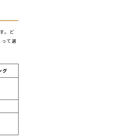
す。ど
よって選
ング