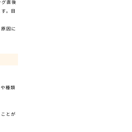
ング直後
ます。目
う原因に
グや種類
ぶことが