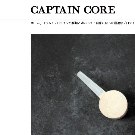
コ
ホーム
/
コラム
/ プロテインの種類と違いって？自身に合った最適なプロテ
ン
テ
ン
ツ
へ
ス
キ
ッ
プ